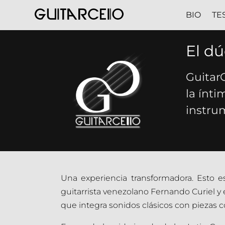
BIO
TE
El dú
Guitar
la ínti
instru
Una experiencia transformadora. Esto 
guitarrista venezolano Fernando Curiel y
que integra sonidos clásicos con piezas