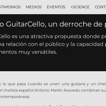
STIMONIOS
MEDIOS
EVENTOS
+SCIENCE
CONT
o GuitarCello, un derroche de
Cello es una atractiva propuesta donde p
ma relación con el público y la capacidad 
mentos muy versátiles.
es lo que pasa cuando se unen una guitarra y un ch
 el chelista español Antonio Martín Acevedo combinan sus 
 contemporáneas.