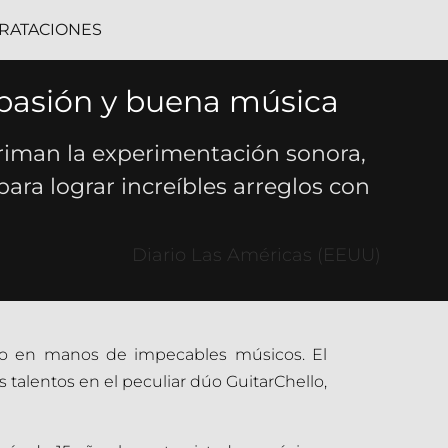
RATACIONES
 pasión y buena música
riman la experimentación sonora,
para lograr increíbles arreglos con
Diario Las Américas (EEUU)
elo en manos de impecables músicos. El
talentos en el peculiar dúo GuitarChello,